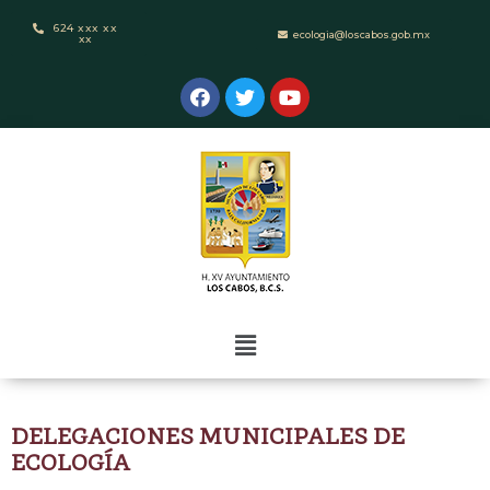
624 xxx xx
ecologia@loscabos.gob.mx
xx
DELEGACIONES MUNICIPALES DE
ECOLOGÍA